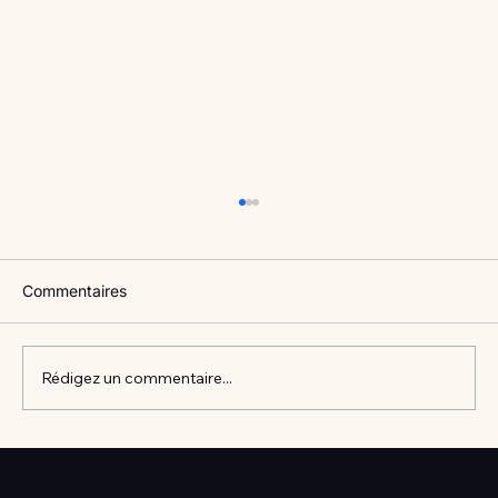
Commentaires
Rédigez un commentaire...
Vlan #98 Comment développer
l’intelligence émotionnelle de vos enfants