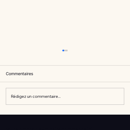
Commentaires
Rédigez un commentaire...
Vlan #98 Comment développer
l’intelligence émotionnelle de vos enfants
Votre prochain séminaire commence ici