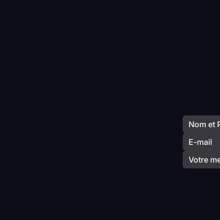
Votre 
commen
©2026 Grégory Pou