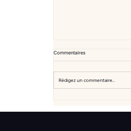
Commentaires
Rédigez un commentaire...
Vlan #99 Comment vraiment
mieux consommer? avec
Elisabeth Laville