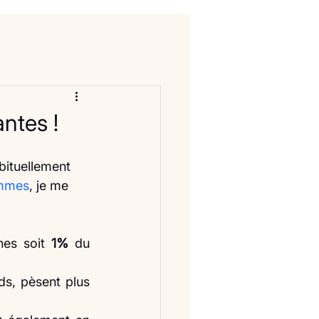
ntes !
emmes
, je me 
es soit 
1%
 du 
s, pèsent plus 