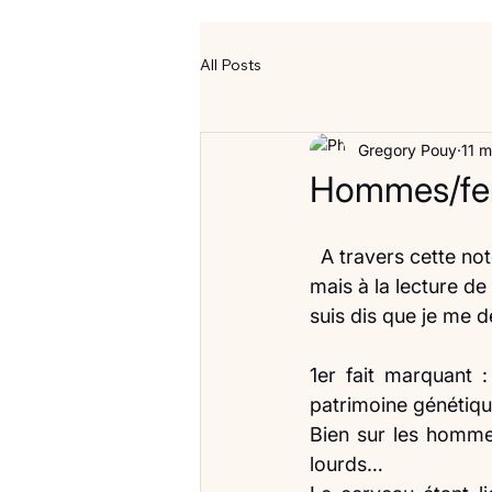
All Posts
Gregory Pouy
11 
Hommes/fem
  A travers cette note, je sors un petit peu des sujets que je peux traiter habituellement 
mais à la lecture de 
suis dis que je me de
1er fait marquant :
patrimoine génétiqu
Bien sur les homme
lourds…