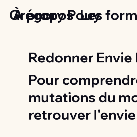
Grégory Pouy
À propos
Les form
Redonner Envie 
Pour comprendre
mutations du m
retrouver l'envie 