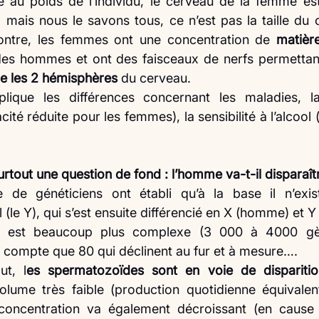
é au poids de l’individu, le cerveau de la femme es
 mais nous le savons tous, ce n’est pas la taille du c
 contre, les femmes ont une concentration de 
matièr
 des hommes et ont des faisceaux de nerfs permettan
e les 2 hémisphères
 du cerveau.
explique les différences concernant les maladies, l
ité réduite pour les femmes), la sensibilité à l’alcool (
surtout une question de fond : l’homme va-t-il disparaît
de généticiens ont établi qu’à la base il n’exista
le Y), qui s’est ensuite différencié en X (homme) et 
est beaucoup plus complexe (3 000 à 4000 gèn
compte que 80 qui déclinent au fur et à mesure….
ut, l
es spermatozoïdes sont en voie de disparitio
lume très faible (production quotidienne équivalent
oncentration va également décroissant (en cause la