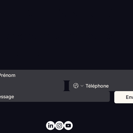
COLLABORER
prochain séminaire
ce ici
En
y -