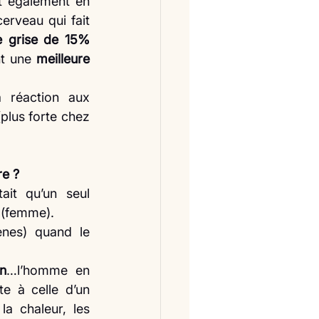
t également en 
erveau qui fait 
e grise de 15% 
t une 
meilleure 
a réaction aux 
plus forte chez 
re ?
it qu’un seul 
Y (femme).
es) quand le 
n
…l’homme en 
e à celle d’un 
 chaleur, les 