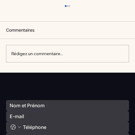
Commentaires
Rédigez un commentaire...
Vlan #98 Comment développer
l’intelligence émotionnelle de vos enfants
Votre prochain séminaire commence ici
avec Catherine Gueguen