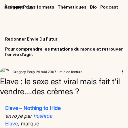
Grégory Pouy
À propos
Les formats
Thématiques
Bio
Podcast
Redonner Envie Du Futur
Pour comprendre les mutations du monde et retrouver
l'envie d’agir.
Gregory Pouy
29 mai 2007
1 min de lecture
Elave : le sexe est viral mais fait t'il
vendre….des crèmes ?
Elave – Nothing to Hide
envoyé par 
hushtoa
Elave
, marque