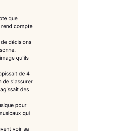
pte que 
e rend compte 
 de décisions 
rsonne.
image qu'ils 
pissait de 4 
n de s'assurer 
'agissait des 
usique pour 
musicaux qui 
vent voir sa 