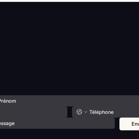
avec Catherine Gueguen
COLLABORER
prochain séminaire
ce ici
En