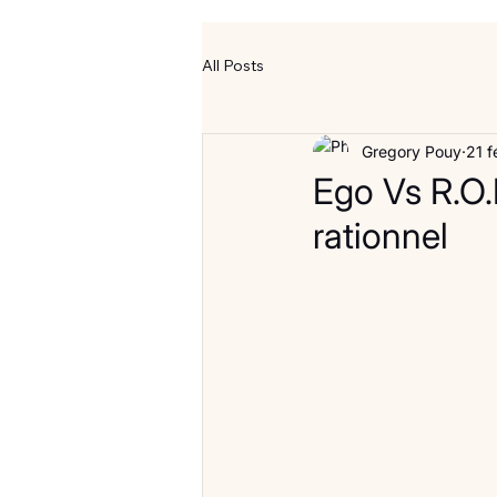
All Posts
Gregory Pouy
21 f
Ego Vs R.O.
rationnel