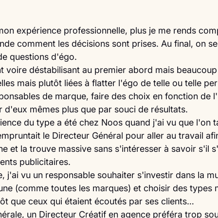
mon expérience professionnelle, plus je me rends com
nde comment les décisions sont prises. Au final, on s
 de questions d'égo.
t voire déstabilisant au premier abord mais beaucoup
les mais plutôt liées à flatter l'égo de telle ou telle pe
esponsables de marque, faire des choix en fonction de l'
er d'eux mêmes plus que par souci de résultats.
ence du type a été chez Noos quand j'ai vu que l'on ta
mpruntait le Directeur Général pour aller au travail afi
e et la trouve massive sans s'intéresser à savoir s'il s
nts publicitaires. 
 j'ai vu un responsable souhaiter s'investir dans la m
eune (comme toutes les marques) et choisir des types 
utôt que ceux qui étaient écoutés par ses clients…
érale, un Directeur Créatif en agence préféra trop sou