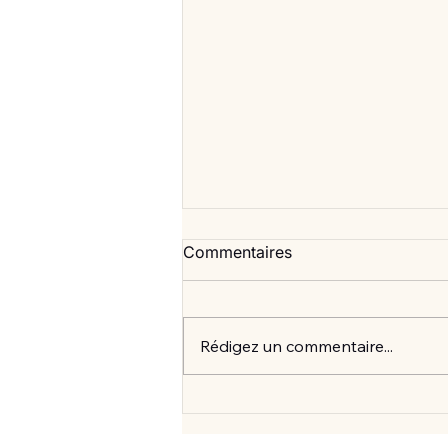
Commentaires
Rédigez un commentaire...
Vlan #99 Comment vraiment
mieux consommer? avec
Elisabeth Laville