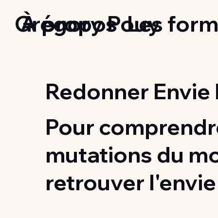
Grégory Pouy
À propos
Les form
Redonner Envie 
Pour comprendre
mutations du m
retrouver l'envie 