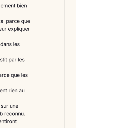
cement bien 
tal parce que 
leur expliquer 
dans les 
tit par les 
arce que les 
nt rien au 
 sur une 
eb reconnu. 
ntiront 