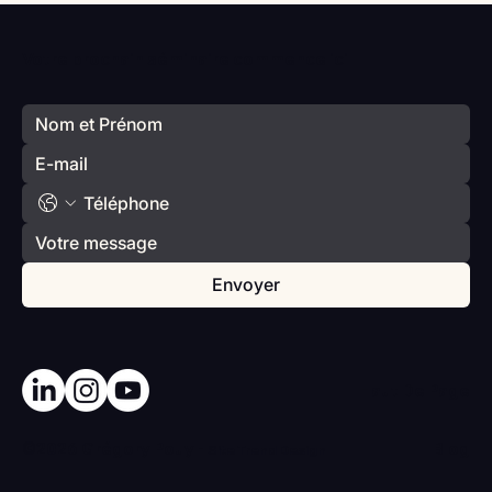
Vlan #98 Comment développer
l’intelligence émotionnelle de vos enfants
Votre prochain séminaire commence ici
avec Catherine Gueguen
Envoyer
Haut De Page
©2026 Grégory Pouy -
Blog
Site
Trend Design