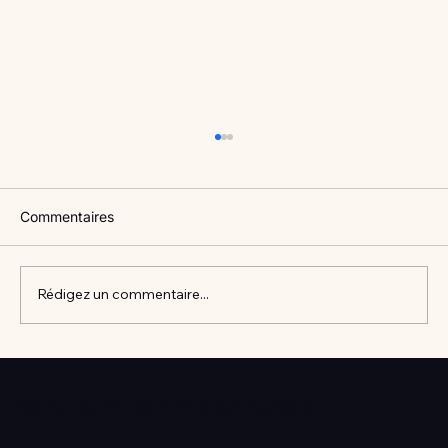
Commentaires
Rédigez un commentaire...
Vlan #98 Comment développer
l’intelligence émotionnelle de vos enfants
Votre prochain séminaire commence ici
avec Catherine Gueguen