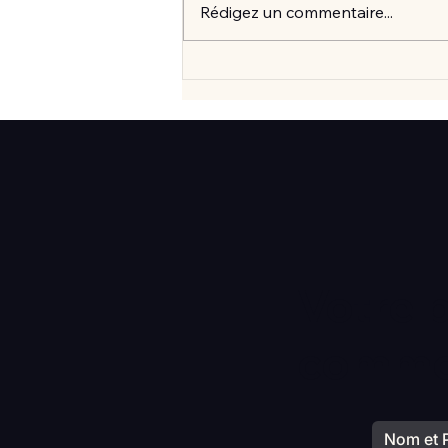
Rédigez un commentaire...
Vlan #99 Comment vraiment
mieux consommer? avec
Elisabeth Laville
Votre 
commen