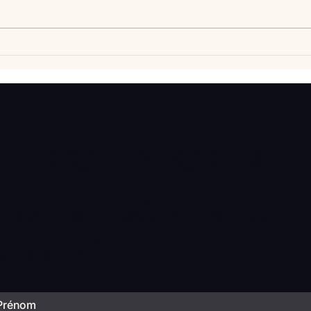
Vlan #98 Comment
Vlan
développer l’intelligence
comp
émotionnelle de vos enfants
déba
avec Catherine Gueguen
COLLABORER
prochain séminaire
ce ici