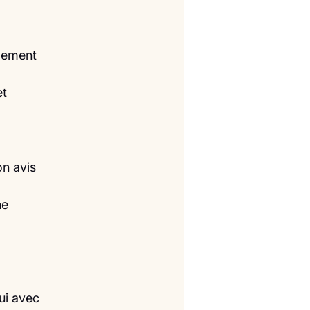
alement
et
on avis
ne
ui avec