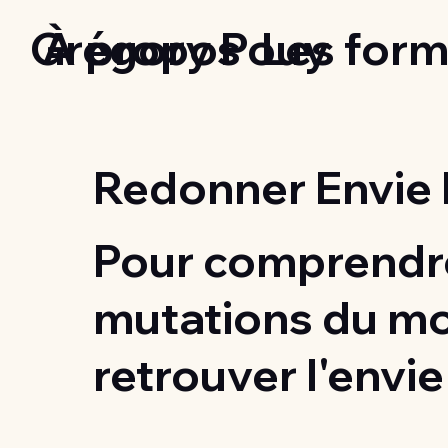
Grégory Pouy
À propos
Les form
Redonner Envie 
Pour comprendre
mutations du m
retrouver l'envie 